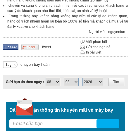
hãng hàng không không đảm bảo việc không chậm giờ hay hủy
chuyến và cũng không chịu trách nhiệm về các thiệt hại của khách hàng vì
các lý do khách quan như thời tiết, thiên tai, an ninh và kỹ thuật.
Trong trường hợp khách hàng không bay nữa vì các lý do khách quan,
hãng có trách nhiệm hoàn lại toàn bộ 100% số tiền mà khách đã mua vé tại
đại lý xuất vé cho khách hàng.
Người viết : nguyentan
Viết phản hồi
Tweet
Gửi cho bạn bè
In bài viết
chuyen bay hoãn
Giới hạn tin theo ngày :
Đăng kí nhận thông tin khuyến mãi vé máy bay
G