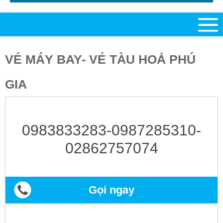
VÉ MÁY BAY- VÉ TÀU HOẢ PHÚ
GIA
0983833283-0987285310-
02862757074
Gọi ngay