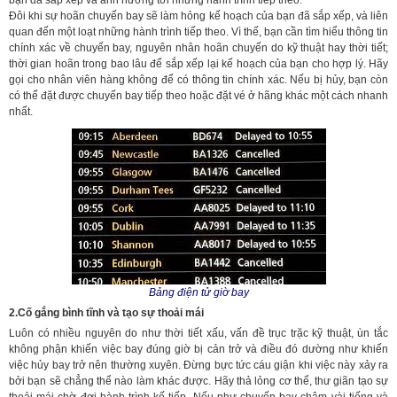
Đôi khi sự hoãn chuyến bay sẽ làm hỏng kế hoạch của bạn đã sắp xếp, và liên
quan đến một loạt những hành trình tiếp theo. Vì thế, bạn cần tìm hiểu thông tin
chính xác về chuyến bay, nguyên nhân hoãn chuyến do kỹ thuật hay thời tiết;
thời gian hoãn trong bao lâu để sắp xếp lại kế hoạch của bạn cho hợp lý. Hãy
gọi cho nhân viên hàng không để có thông tin chính xác. Nếu bị hủy, bạn còn
có thể đặt được chuyến bay tiếp theo hoặc đặt vé ở hãng khác một cách nhanh
nhất.
Bảng điện tử giờ bay
2.Cố gắng bình tĩnh và tạo sự thoải mái
Luôn có nhiều nguyên do như thời tiết xấu, vấn đề trục trặc kỹ thuật, ùn tắc
không phận khiến việc bay đúng giờ bị cản trở và điều đó dường như khiến
việc hủy bay trở nên thường xuyên. Đừng bực tức cáu giận khi việc này xảy ra
bởi bạn sẽ chẳng thể nào làm khác được. Hãy thả lỏng cơ thể, thư giãn tạo sự
thoải mái chờ đợi hành trình kế tiếp. Nếu như chuyến bay chậm vài tiếng và