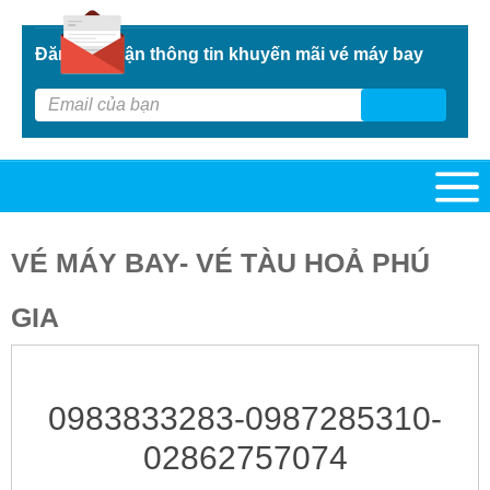
Đăng kí nhận thông tin khuyến mãi vé máy bay
G
VÉ MÁY BAY- VÉ TÀU HOẢ PHÚ
GIA
0983833283-0987285310-
02862757074