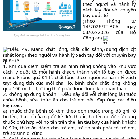
theo người và hành lý 
xách tay đối với chuyến 
bay quốc tế”
(Theo Thông tư 
14/2026/TT-BCA, ngày 
03/02/2026 của Bộ 
Quy định về mang chất lỏng khi đi máy bay
Công an) 
“Điều 49. Mang chất lỏng, chất đặc sánh, dung dịch xịt 
(chất lỏng) theo người và hành lý xách tay đối với chuyến bay 
quốc tế
1. Khi qua điểm kiểm tra an ninh hàng không vào khu vực 
cách ly quốc tế, mỗi hành khách, thành viên tổ bay chỉ được 
mang không quá 01 lít chất lỏng theo người và hành lý xách 
tay; dung tích của mỗi chai, lọ, bình chứa chất lỏng không 
quá 100 mi-li-lít, đồng thời phải được đóng kín hoàn toàn.
2. Không áp dụng khoản 1 Điều này đối với chất lỏng là thuốc 
chữa bệnh, sữa, thức ăn cho trẻ em nếu đáp ứng các điều 
kiện sau:
a) Thuốc chữa bệnh có kèm theo đơn thuốc trong đó ghi rõ 
họ tên, địa chỉ của người kê đơn thuốc, họ tên người sử dụng 
thuốc phù hợp với họ tên trên thẻ lên tàu bay của hành khách;
b) Sữa, thức ăn dành cho trẻ em, trẻ sơ sinh phải có trẻ em, 
trẻ sơ sinh đi cùng.
3. Chất lỏng mua tại cửa hàng trong khu cách ly quốc tế, trên 