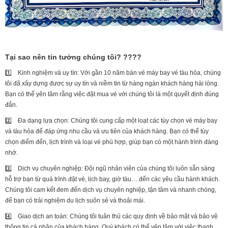
Tại sao nên tin tưởng chúng tôi? ????
1️⃣ Kinh nghiệm và uy tín: Với gần 10 năm bán vé máy bay vé tàu hỏa, chúng
tôi đã xây dựng được sự uy tín và niềm tin từ hàng ngàn khách hàng hài lòng.
Bạn có thể yên tâm rằng việc đặt mua vé với chúng tôi là một quyết định đúng
đắn.
2️⃣ Đa dạng lựa chọn: Chúng tôi cung cấp một loạt các tùy chọn vé máy bay
và tàu hỏa để đáp ứng nhu cầu và ưu tiên của khách hàng. Bạn có thể tùy
chọn điểm đến, lịch trình và loại vé phù hợp, giúp bạn có một hành trình đáng
nhớ.
3️⃣ Dịch vụ chuyên nghiệp: Đội ngũ nhân viên của chúng tôi luôn sẵn sàng
hỗ trợ bạn từ quá trình đặt vé, lịch bay, giờ tàu… đến các yêu cầu hành khách.
Chúng tôi cam kết đem đến dịch vụ chuyên nghiệp, tận tâm và nhanh chóng,
để bạn có trải nghiệm du lịch suôn sẻ và thoải mái.
4️⃣ Giao dịch an toàn: Chúng tôi tuân thủ các quy định về bảo mật và bảo vệ
thông tin cá nhân của khách hàng. Quý khách có thể yên tâm với việc thanh