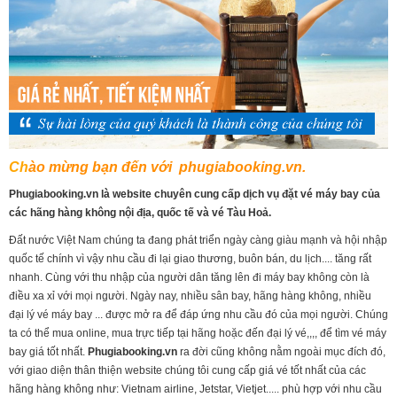
Ch
ào mừng bạn đến với phugiabooking.vn.
Phugiabooking.vn là website chuyên cung cấp dịch vụ đặt vé máy bay của
các hãng hàng không nội địa, quốc tế và vé Tàu Hoả.
Đất nước Việt Nam chúng ta đang phát triển ngày càng giàu mạnh và hội nhập
quốc tế chính vì vậy nhu cầu đi lại giao thương, buôn bán, du lịch.... tăng rất
nhanh. Cùng với thu nhập của người dân tăng lên đi máy bay không còn là
điều xa xỉ với mọi người. Ngày nay, nhiều sân bay, hãng hàng không, nhiều
đại lý vé máy bay ... được mở ra để đáp ứng nhu cầu đó của mọi người. Chúng
ta có thể mua online, mua trực tiếp tại hãng hoặc đến đại lý vé,,,, để tìm vé máy
bay giá tốt nhất.
Phugiabooking.vn
ra đời cũng không nằm ngoài mục đích đó,
với giao diện thân thiện website chúng tôi cung cấp giá vé tốt nhất của các
hãng hàng không như: Vietnam airline, Jetstar, Vietjet..... phù hợp với nhu cầu