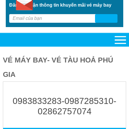
Đăng kí nhận thông tin khuyến mãi vé máy bay
G
VÉ MÁY BAY- VÉ TÀU HOẢ PHÚ
GIA
0983833283-0987285310-
02862757074