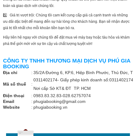
toán và giao dịch với chúng tôi.
5️⃣ Giá trị vượt trội: Chúng tôi cam kết cung cấp giá cả cạnh tranh và những
ưu đãi đặc biệt để mang đến sự hài lòng cho khách hàng. Bạn sẽ nhận được
giá trị tốt nhất cho mỗi khoản tiền bạn bỏ ra.
Hãy liên hệ ngay với chúng tôi để đặt mua vé máy bay hoặc tàu hỏa và khám
phá thế giới mới với sự tin cậy và chất lượng tuyệt vời!
CÔNG TY TNHH THƯƠNG MẠI DỊCH VỤ PHÚ GIA
BOOKING
Địa chỉ
:
35/2A Đường 6, KP.6, Hiệp Bình Phước, Thủ Đức, TP
0311402174- Giấy phép kinh doanh số:0311402174. 
Mã số thuế
:
Nơi cấp Sở KT& ĐT TP. HCM
Điện thoại
:
0983.83.32.83-028.62757074
Email
:
phugiabooking@gmail.com
Website
:
phugiabooking.vn