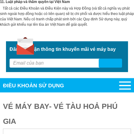
11. Luật pháp và thẩm quyền tại Việt Nam
Tất cả các Điều Khoản và Điều Kiện này và Hợp Đồng (và tất cả nghĩa vụ phát
sinh ngoài hợp đồng hoặc có liên quan) sẽ bị chi phối và được hiểu theo luật pháp
của Việt Nam. Nếu có tranh chấp phát sinh bởi các Quy định Sử dụng này, quý
khách gửi khiếu nại lên tòa án Việt Nam để giải quyết.
Đăng kí nhận thông tin khuyến mãi vé máy bay
G
ĐIỀU KHOẢN SỬ DỤNG
VÉ MÁY BAY- VÉ TÀU HOẢ PHÚ
GIA