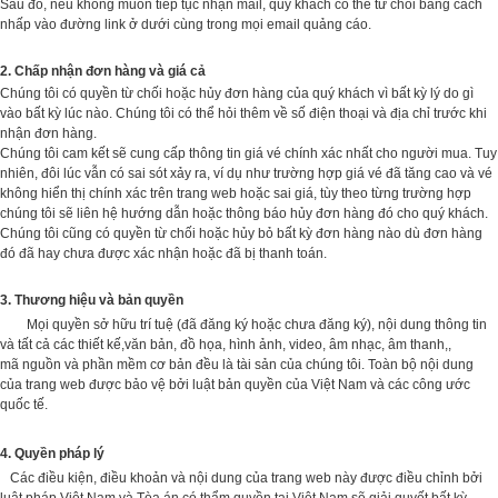
Sau đó, nếu không muốn tiếp tục nhận mail, quý khách có thể từ chối bằng cách
nhấp vào đường link ở dưới cùng trong mọi email quảng cáo.
2. Chấp nhận đơn hàng và giá cả
Chúng tôi có quyền từ chối hoặc hủy đơn hàng của quý khách vì bất kỳ lý do gì
vào bất kỳ lúc nào. Chúng tôi có thể hỏi thêm về số điện thoại và địa chỉ trước khi
nhận đơn hàng.
Chúng tôi cam kết sẽ cung cấp thông tin giá vé chính xác nhất cho người mua. Tuy
nhiên, đôi lúc vẫn có sai sót xảy ra, ví dụ như trường hợp giá vé đã tăng cao và vé
không hiển thị chính xác trên trang web hoặc sai giá, tùy theo từng trường hợp
chúng tôi sẽ liên hệ hướng dẫn hoặc thông báo hủy đơn hàng đó cho quý khách.
Chúng tôi cũng có quyền từ chối hoặc hủy bỏ bất kỳ đơn hàng nào dù đơn hàng
đó đã hay chưa được xác nhận hoặc đã bị thanh toán.
3. Thương hiệu và bản quyền
Mọi quyền sở hữu trí tuệ (đã đăng ký hoặc chưa đăng ký), nội dung thông tin
và tất cả các thiết kế,văn bản, đồ họa, hình ảnh, video, âm nhạc, âm thanh,,
mã nguồn và phần mềm cơ bản đều là tài sản của chúng tôi. Toàn bộ nội dung
của trang web được bảo vệ bởi luật bản quyền của Việt Nam và các công ước
quốc tế.
4. Quyền pháp lý
Các điều kiện, điều khoản và nội dung của trang web này được điều chỉnh bởi
luật pháp Việt Nam và Tòa án có thẩm quyền tại Việt Nam sẽ giải quyết bất kỳ