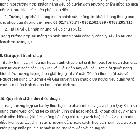
trong mọi trường hợp, khách hàng đều có quyền đơn phương chấm dứt giao dịch
nếu đã thực hiện các biện pháp sau đây:
1. Trường hợp khách hàng muốn chỉnh sửa thông tin, khách hàng thông báo
cho shop qua đường dây nóng
08 62.75.70.74 - 0902.562.899 - 0987.285.310
2. Trả lại vé đã nhận nhưng vé đó chưa xuất.
Trong trường hợp sai thông tin phát sinh từ phía công ty công ty sẽ đền bù cho
khách vé tương tự/
9. Giải quyết tranh chấp
Bất kỳ tranh cãi, khiếu nại hoặc tranh chấp phát sinh từ hoặc liên quan đến giao
dịch tại web hoặc các Quy định và Điều kiện này đều sẽ được giải quyết bằng
hình thức thương lượng, hòa giải, trọng tài và/hoặc Tòa án theo Luật bảo vệ
Người tiêu dùng Chương 4 về Giải quyết tranh chấp giữa người tiêu dùng và tổ
chức, cá nhân kinh doanh hàng hóa, dịch vụ.
10. Quy định chấm dứt thỏa thuận
Trong trường hợp có bất kỳ thiệt hại nào phát sinh do việc vi phạm Quy Định sử
dụng trang web, chúng tôi có quyền đình chỉ hoặc khóa tài khoản của quý khách
vĩnh viễn. Nếu quý khách không hài lòng với trang web hoặc bất kỳ điều khoản,
điều kiện, quy tắc, chính sách, hướng dẫn, hoặc cách thức vận hành của web thì
biện pháp khắc phục duy nhất là ngưng làm việc với chúng tôi.