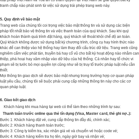
tranh chấp nào phát sinh từ việc sử dụng trái phép trang web này.
5. Quy định về bảo mật
Trang web của chúng tôi coi trọng việc bảo mật thông tin và sử dụng các biện
pháp tốt nhất bảo vệ thông tin và việc thanh toán của quý khách. Sau khi quý
khách hoàn thành quá trình đặt hàng, quý khách sẽ thoát khỏi chế độ an toàn.
Quý khách không được sử dụng bất kỳ chương trình, công cụ hay hình thức nào
khác để can thiệp vào hệ thống hay làm thay đổi cấu trúc dữ liệu. Trang web cũng
nghiêm cấm việc phát tán, truyền bá hay cổ vũ cho bất kỳ hoạt động nào nhằm can
thiệp, phá hoại hay xâm nhập vào dữ liệu của hệ thống. Cá nhân hay tổ chức vi
phạm sẽ bị tước bỏ mọi quyền lợi cũng như sẽ bị truy tố trước pháp luật nếu cần
thiết.
Mọi thông tin giao dịch sẽ được bảo mật nhưng trong trường hợp cơ quan pháp
luật yêu cầu, chúng tôi sẽ buộc phải cung cấp những thông tin này cho các cơ
quan pháp luật.
6. Giao kết giao dịch
Khách hàng khi mua hàng tại web có thể làm theo những trình tự sau:
Thanh toán trước online qua thẻ tín dụng (Visa, Master card, thẻ ghi nợ..):
Bước 1: Khách hàng đặt vé, cung cấp thông tin đầy đủ, chính xác;
Bước 2: Khách hàng thanh toán trước;
Bước 3: Công ty kiểm tra, xác nhận giá vé và chuyển vé hoặc code vé;
Bước 4: Khách hàng kiểm tra họ tên, ngày giờ bay và nhận vé;