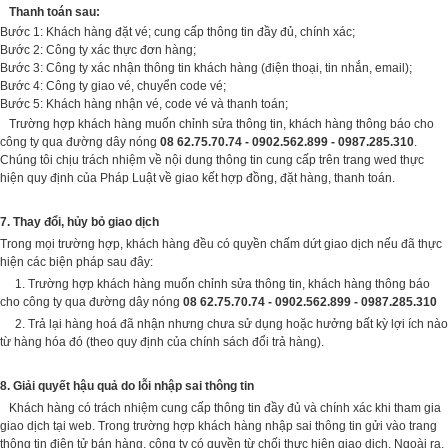
Thanh toán sau:
Bước 1: Khách hàng đặt vé; cung cấp thông tin đầy đủ, chính xác;
Bước 2: Công ty xác thực đơn hàng;
Bước 3: Công ty xác nhận thông tin khách hàng (điện thoại, tin nhắn, email);
Bước 4: Công ty giao vé, chuyển code vé;
Bước 5: Khách hàng nhận vé, code vé và thanh toán;
Trường hợp khách hàng muốn chỉnh sửa thông tin, khách hàng thông báo cho
công ty qua đường dây nóng
08 62.75.70.74 - 0902.562.899 - 0987.285.310
.
Chúng tôi chịu trách nhiệm về nội dung thông tin cung cấp trên trang wed thực
hiện quy định của Pháp Luật về giao kết hợp đồng, đặt hàng, thanh toán.
7. Thay đổi, hủy bỏ giao dịch
Trong mọi trường hợp, khách hàng đều có quyền chấm dứt giao dịch nếu đã thực
hiện các biện pháp sau đây:
1. Trường hợp khách hàng muốn chỉnh sửa thông tin, khách hàng thông báo
cho công ty qua đường dây nóng
08 62.75.70.74 - 0902.562.899 - 0987.285.310
2. Trả lại hàng hoá đã nhận nhưng chưa sử dụng hoặc hưởng bất kỳ lợi ích nào
từ hàng hóa đó (theo quy định của chính sách đổi trả hàng).
8. Giải quyết hậu quả do lỗi nhập sai thông tin
Khách hàng có trách nhiệm cung cấp thông tin đầy đủ và chính xác khi tham gia
giao dịch tại web. Trong trường hợp khách hàng nhập sai thông tin gửi vào trang
thông tin điện tử bán hàng, công ty có quyền từ chối thực hiện giao dịch. Ngoài ra,