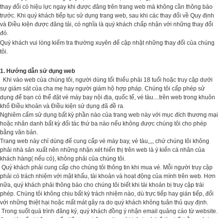
thay đổi có hiệu lực ngay khi được đăng trên trang web mà không cần thông báo
trước. Khi quý khách tiếp tục sử dụng trang web, sau khi các thay đổi về Quy định
và Điều kiện được đăng tải, có nghĩa là quý khách chấp nhận với những thay đổi
đó.
Quý khách vui lòng kiểm tra thường xuyên để cập nhật những thay đổi của chúng
tôi.
1. Hướng dẫn sử dụng web
Khi vào web của chúng tôi, người dùng tối thiểu phải 18 tuổi hoặc truy cập dưới
sự giám sát của cha mẹ hay người giám hộ hợp pháp. Chúng tôi cấp phép sử
dụng để bạn có thể đặt vé máy bay nội địa, quốc tế, vé tàu....trên web trong khuôn
khổ Điều khoản và Điều kiện sử dụng đã đề ra.
Nghiêm cấm sử dụng bất kỳ phần nào của trang web này với mục đích thương mại
hoặc nhân danh bất kỳ đối tác thứ ba nào nếu không được chúng tôi cho phép
bằng văn bản.
Trang web này chỉ dùng để cung cấp vé máy bay, vé tàu,,,, chứ chúng tôi không
phải nhà sản xuất nên những nhận xét hiển thị trên web là ý kiến cá nhân của
khách hàng( nếu có), không phải của chúng tôi.
Quý khách phải cung cấp cho chúng tôi thông tin khi mua vé. Mỗi người truy cập
phải có trách nhiệm với mật khẩu, tài khoản và hoạt động của mình trên web. Hơn
nữa, quý khách phải thông báo cho chúng tôi biết khi tài khoản bị truy cập trái
phép. Chúng tôi không chịu bất kỳ trách nhiệm nào, dù trực tiếp hay gián tiếp, đối
với những thiệt hại hoặc mất mát gây ra do quý khách không tuân thủ quy định.
Trong suốt quá trình đăng ký, quý khách đồng ý nhận email quảng cáo từ website.