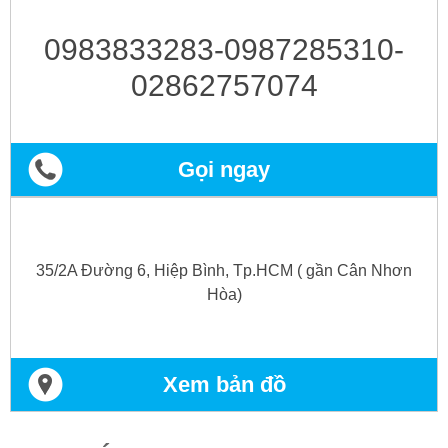
0983833283-0987285310-
02862757074
Gọi ngay
35/2A Đường 6, Hiệp Bình, Tp.HCM ( gần Cân Nhơn
Hòa)
Xem bản đồ