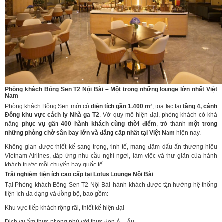
Phòng khách Bông Sen T2 Nội Bài – Một trong những lounge lớn nhất Việt
Nam
Phòng khách Bông Sen mới có
diện tích gần 1.400 m²
, tọa lạc tại
tầng 4, cánh
Đông khu vực cách ly Nhà ga T2
. Với quy mô hiện đại, phòng khách có khả
năng
phục vụ gần 400 hành khách cùng thời điểm
, trở thành
một trong
những phòng chờ sân bay lớn và đẳng cấp nhất tại Việt Nam
hiện nay.
Không gian được thiết kế sang trọng, tinh tế, mang đậm dấu ấn thương hiệu
Vietnam Airlines, đáp ứng nhu cầu nghỉ ngơi, làm việc và thư giãn của hành
khách trước mỗi chuyến bay quốc tế.
Trải nghiệm tiện ích cao cấp tại Lotus Lounge Nội Bài
Tại Phòng khách Bông Sen T2 Nội Bài, hành khách được tận hưởng hệ thống
tiện ích đa dạng và đồng bộ, bao gồm:
Khu vực tiếp khách rộng rãi, thiết kế hiện đại
Dịch vụ ẩm thực phong phú với thực đơn Á – Âu