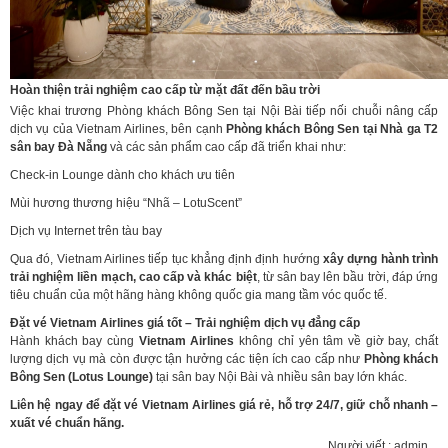
Hoàn thiện trải nghiệm cao cấp từ mặt đất đến bầu trời
Việc khai trương Phòng khách Bông Sen tại Nội Bài tiếp nối chuỗi nâng cấp
dịch vụ của Vietnam Airlines, bên cạnh
Phòng khách Bông Sen tại Nhà ga T2
sân bay Đà Nẵng
và các sản phẩm cao cấp đã triển khai như:
Check-in Lounge dành cho khách ưu tiên
Mùi hương thương hiệu “Nhã – LotuScent”
Dịch vụ Internet trên tàu bay
Qua đó, Vietnam Airlines tiếp tục khẳng định định hướng
xây dựng hành trình
trải nghiệm liền mạch, cao cấp và khác biệt
, từ sân bay lên bầu trời, đáp ứng
tiêu chuẩn của một hãng hàng không quốc gia mang tầm vóc quốc tế.
Đặt vé Vietnam Airlines giá tốt – Trải nghiệm dịch vụ đẳng cấp
Hành khách bay cùng
Vietnam Airlines
không chỉ yên tâm về giờ bay, chất
lượng dịch vụ mà còn được tận hưởng các tiện ích cao cấp như
Phòng khách
Bông Sen (Lotus Lounge)
tại sân bay Nội Bài và nhiều sân bay lớn khác.
Liên hệ ngay để đặt vé Vietnam Airlines giá rẻ, hỗ trợ 24/7, giữ chỗ nhanh –
xuất vé chuẩn hãng.
Người viết : admin