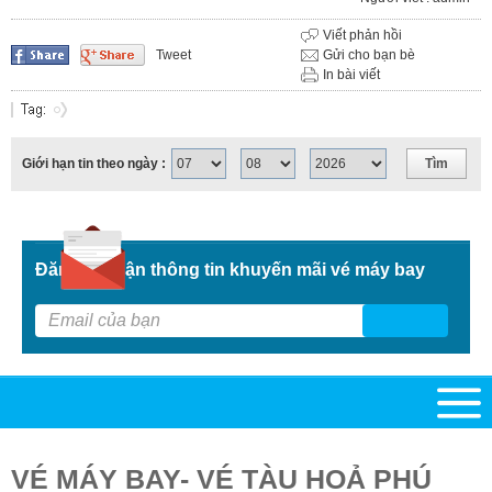
Viết phản hồi
Tweet
Gửi cho bạn bè
In bài viết
Giới hạn tin theo ngày :
Đăng kí nhận thông tin khuyến mãi vé máy bay
G
VÉ MÁY BAY- VÉ TÀU HOẢ PHÚ