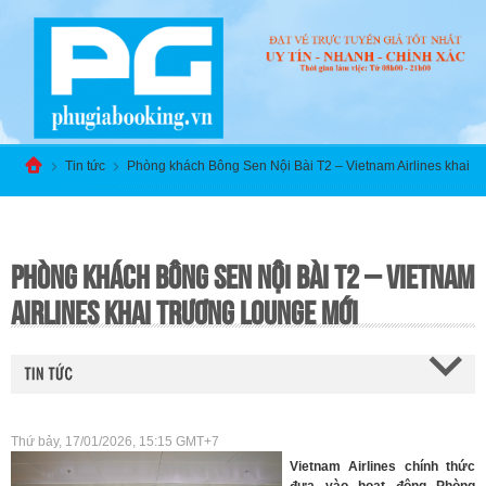
Tin tức
Phòng khách Bông Sen Nội Bài T2 – Vietnam Airlines khai
trương lounge mới
PHÒNG KHÁCH BÔNG SEN NỘI BÀI T2 – VIETNAM
AIRLINES KHAI TRƯƠNG LOUNGE MỚI
Thứ bảy, 17/01/2026, 15:15 GMT+7
Vietnam Airlines
chính thức
đưa vào hoạt động
Phòng