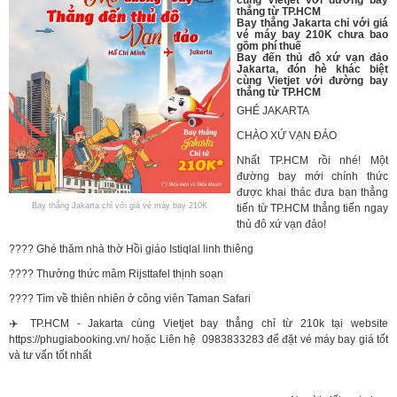
thẳng từ TP.HCM
Bay thẳng Jakarta chỉ với giá
vé máy bay 210K chưa bao
gồm phí thuế
Bay đến thủ đô xứ vạn đảo
Jakarta, đón hè khác biệt
cùng Vietjet với đường bay
thẳng từ TP.HCM
GHÉ JAKARTA
CHÀO XỨ VẠN ĐẢO
Nhất TP.HCM rồi nhé! Một
đường bay mới chính thức
được khai thác đưa bạn thẳng
Bay thẳng Jakarta chỉ với giá vé máy bay 210K
tiến từ TP.HCM thẳng tiến ngay
thủ đô xứ vạn đảo!
???? Ghé thăm nhà thờ Hồi giáo Istiqlal linh thiêng
???? Thưởng thức mâm Rijsttafel thịnh soạn
???? Tìm về thiên nhiên ở công viên Taman Safari
✈️ TP.HCM - Jakarta cùng Vietjet bay thẳng chỉ từ 210k tại website
https://phugiabooking.vn/ hoặc Liên hệ 0983833283 để đặt vé máy bay giá tốt
và tư vấn tốt nhất