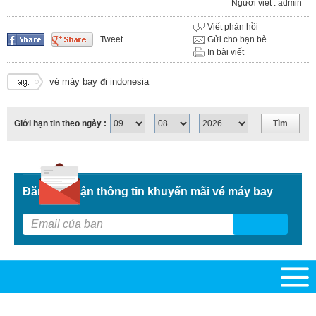
Người viết : admin
Viết phản hồi
Tweet
Gửi cho bạn bè
In bài viết
vé máy bay đi indonesia
Giới hạn tin theo ngày :
Đăng kí nhận thông tin khuyến mãi vé máy bay
G