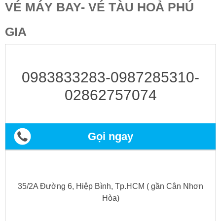
VÉ MÁY BAY- VÉ TÀU HOẢ PHÚ
GIA
0983833283-0987285310-
02862757074
Gọi ngay
35/2A Đường 6, Hiệp Bình, Tp.HCM ( gần Cân Nhơn
Hòa)