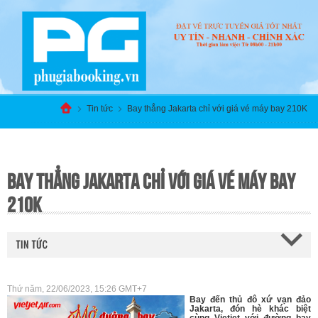
Tin tức
Bay thẳng Jakarta chỉ với giá vé máy bay 210K
BAY THẲNG JAKARTA CHỈ VỚI GIÁ VÉ MÁY BAY
210K
Thứ năm, 22/06/2023, 15:26 GMT+7
Bay đến thủ đô xứ vạn đảo
Jakarta, đón hè khác biệt
cùng Vietjet với đường bay