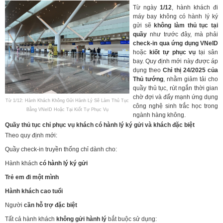
Từ ngày
1/12
, hành khách đi
máy bay không có hành lý ký
gửi sẽ
không làm thủ tục tại
quầy
như trước đây, mà phải
check-in qua ứng dụng VNeID
hoặc
kiốt tự phục vụ
tại sân
bay. Quy định mới này được áp
dụng theo
Chỉ thị 24/2025 của
Thủ tướng
, nhằm giảm tải cho
quầy thủ tục, rút ngắn thời gian
chờ đợi và đẩy mạnh ứng dụng
Từ 1/12: Hành Khách Không Gửi Hành Lý Sẽ Làm Thủ Tục
công nghệ sinh trắc học trong
Bằng VNeID Hoặc Tại Kiốt Tự Phục Vụ
ngành hàng không.
Quầy thủ tục chỉ phục vụ khách có hành lý ký gửi và khách đặc biệt
Theo quy định mới:
Quầy check-in truyền thống chỉ dành cho:
Hành khách
có hành lý ký gửi
Trẻ em đi một mình
Hành khách cao tuổi
Người
cần hỗ trợ đặc biệt
Tất cả hành khách
không gửi hành lý
bắt buộc sử dụng: