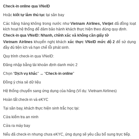
Check-in online qua VNeID
Hoặc
kiốt tự làm thủ tục
tại sân bay
Các hãng hàng không trong nước như
Vietnam Airlines, Vietjet
đã đồng loạt
kích hoạt hệ thống để đảm bảo hành khách thực hiện theo đúng quy định.
Check-in qua VNeID: Nhanh, chính xác và không cần giấy tờ
Vietnam Airlines
khuyến nghị khách
xác thực VNeID mức độ 2
để sử dụng
đầy đủ tiện ích và hạn chế lỗi phát sinh.
Quy trình check-in qua VNeID:
Đăng nhập bằng tài khoản định danh mức 2
Chọn “
Dịch vụ khác
” → “
Check-in online
”
Đồng ý chia sẻ dữ liệu
Hệ thống chuyển sang ứng dụng của hãng (Ví dụ: Vietnam Airlines)
Hoàn tất check-in và eKYC
Tại sân bay, khách thực hiện sinh trắc học tại:
Cửa kiểm tra an ninh
Cửa ra máy bay
Nếu đã check-in nhưng chưa eKYC, ứng dụng sẽ yêu cầu bổ sung trực tiếp.