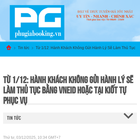
Tin tức
Từ 1/12: Hành Khách Không Gửi Hành Lý Sẽ Làm Thủ Tục
Bằng VNeID Hoặc Tại Kiốt Tự Phục Vụ
TỪ 1/12: HÀNH KHÁCH KHÔNG GỬI HÀNH LÝ SẼ
LÀM THỦ TỤC BẰNG VNEID HOẶC TẠI KIỐT TỰ
PHỤC VỤ
Thứ tư, 03/12/2025, 10:34 GMT+7