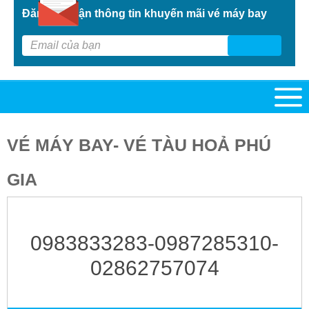
Đăng kí nhận thông tin khuyến mãi vé máy bay
G
VÉ MÁY BAY- VÉ TÀU HOẢ PHÚ
GIA
0983833283-0987285310-
02862757074