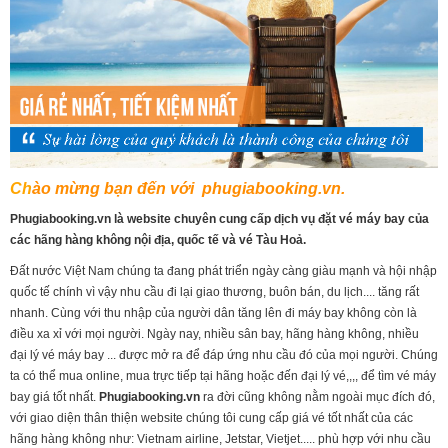
Ch
ào mừng bạn đến với phugiabooking.vn.
Phugiabooking.vn là website chuyên cung cấp dịch vụ đặt vé máy bay của
các hãng hàng không nội địa, quốc tế và vé Tàu Hoả.
Đất nước Việt Nam chúng ta đang phát triển ngày càng giàu mạnh và hội nhập
quốc tế chính vì vậy nhu cầu đi lại giao thương, buôn bán, du lịch.... tăng rất
nhanh. Cùng với thu nhập của người dân tăng lên đi máy bay không còn là
điều xa xỉ với mọi người. Ngày nay, nhiều sân bay, hãng hàng không, nhiều
đại lý vé máy bay ... được mở ra để đáp ứng nhu cầu đó của mọi người. Chúng
ta có thể mua online, mua trực tiếp tại hãng hoặc đến đại lý vé,,,, để tìm vé máy
bay giá tốt nhất.
Phugiabooking.vn
ra đời cũng không nằm ngoài mục đích đó,
với giao diện thân thiện website chúng tôi cung cấp giá vé tốt nhất của các
hãng hàng không như: Vietnam airline, Jetstar, Vietjet..... phù hợp với nhu cầu