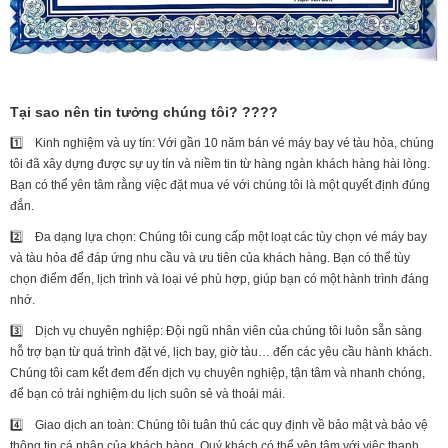
Tại sao nên tin tưởng chúng tôi? ????
1️⃣ Kinh nghiệm và uy tín: Với gần 10 năm bán vé máy bay vé tàu hỏa, chúng
tôi đã xây dựng được sự uy tín và niềm tin từ hàng ngàn khách hàng hài lòng.
Bạn có thể yên tâm rằng việc đặt mua vé với chúng tôi là một quyết định đúng
đắn.
2️⃣ Đa dạng lựa chọn: Chúng tôi cung cấp một loạt các tùy chọn vé máy bay
và tàu hỏa để đáp ứng nhu cầu và ưu tiên của khách hàng. Bạn có thể tùy
chọn điểm đến, lịch trình và loại vé phù hợp, giúp bạn có một hành trình đáng
nhớ.
3️⃣ Dịch vụ chuyên nghiệp: Đội ngũ nhân viên của chúng tôi luôn sẵn sàng
hỗ trợ bạn từ quá trình đặt vé, lịch bay, giờ tàu… đến các yêu cầu hành khách.
Chúng tôi cam kết đem đến dịch vụ chuyên nghiệp, tận tâm và nhanh chóng,
để bạn có trải nghiệm du lịch suôn sẻ và thoải mái.
4️⃣ Giao dịch an toàn: Chúng tôi tuân thủ các quy định về bảo mật và bảo vệ
thông tin cá nhân của khách hàng. Quý khách có thể yên tâm với việc thanh