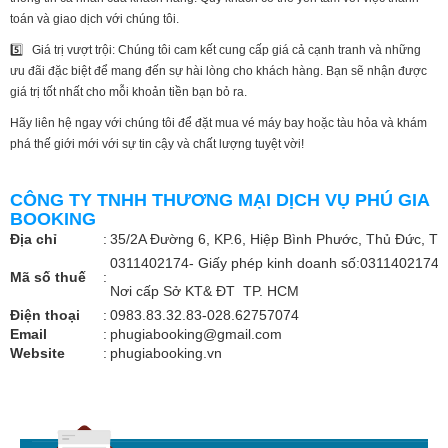
toán và giao dịch với chúng tôi.
5️⃣ Giá trị vượt trội: Chúng tôi cam kết cung cấp giá cả cạnh tranh và những
ưu đãi đặc biệt để mang đến sự hài lòng cho khách hàng. Bạn sẽ nhận được
giá trị tốt nhất cho mỗi khoản tiền bạn bỏ ra.
Hãy liên hệ ngay với chúng tôi để đặt mua vé máy bay hoặc tàu hỏa và khám
phá thế giới mới với sự tin cậy và chất lượng tuyệt vời!
CÔNG TY TNHH THƯƠNG MẠI DỊCH VỤ PHÚ GIA
BOOKING
Địa chỉ
:
35/2A Đường 6, KP.6, Hiệp Bình Phước, Thủ Đức, TP
0311402174- Giấy phép kinh doanh số:0311402174. 
Mã số thuế
:
Nơi cấp Sở KT& ĐT TP. HCM
Điện thoại
:
0983.83.32.83-028.62757074
Email
:
phugiabooking@gmail.com
Website
:
phugiabooking.vn