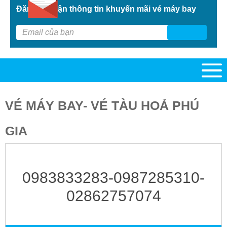
Đăng kí nhận thông tin khuyến mãi vé máy bay
G
VÉ MÁY BAY- VÉ TÀU HOẢ PHÚ
GIA
0983833283-0987285310-
02862757074