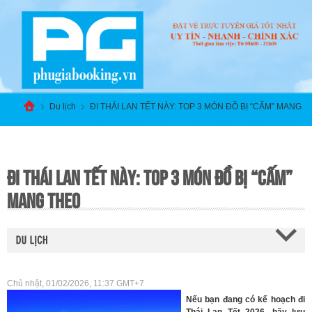
Du lịch
ĐI THÁI LAN TẾT NÀY: TOP 3 MÓN ĐỒ BỊ “CẤM” MANG
THEO
ĐI THÁI LAN TẾT NÀY: TOP 3 MÓN ĐỒ BỊ “CẤM”
MANG THEO
Chủ nhật, 01/02/2026, 11:37 GMT+7
Nếu bạn đang có kế hoạch
đi
Thái Lan Tết 2026
, hãy lưu