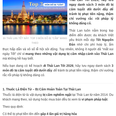
ngay danh sách
3 món đồ bị
cấm tuyệt đối dưới đây
để
tránh bị phạt tiền nặng, thậm
chí vướng rắc rối pháp lý
không đáng có.
Thái Lan luôn nằm trong top
điểm đến được du khách Việt
ĐI THÁI LAN TẾT NÀY: TOP 3 MÓN ĐỒ BỊ “CẤM” MANG
yêu thích mỗi dịp
Tết Nguyên
THEO
Đán
nhờ chi phí hợp lý, ẩm
thực hấp dẫn và vô số lễ hội sôi động. Tuy nhiên, không ít người đã “mất vui
ngày Tết” chỉ vì
mang theo những vật dụng bị cấm nhập cảnh vào Thái Lan
mà không hề hay biết.
Nếu bạn đang có kế hoạch
đi Thái Lan Tết 2026
, hãy lưu ngay danh sách
3
món đồ bị cấm tuyệt đối dưới đây
để tránh bị phạt tiền nặng, thậm chí vướng
rắc rối pháp lý không đáng có.
1. Thuốc Lá Điện Tử – Bị Cấm Hoàn Toàn Tại Thái Lan
Thuốc lá điện tử là vật dụng
bị cấm nghiêm ngặt
tại Thái Lan từ năm 2014. Du
khách mang theo, sử dụng hoặc mua bán đều bị xem là
vi phạm pháp luật
.
Theo quy định:
Có thể bị phạt tiền lên đến
gấp 4 lần giá trị hàng hóa