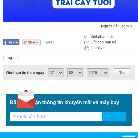
Người viết : admin
Viết phản hồi
Tweet
Gửi cho bạn bè
In bài viết
Giới hạn tin theo ngày :
Đăng kí nhận thông tin khuyến mãi vé máy bay
G