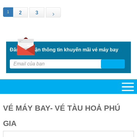
1
2
3
Đăng kí nhận thông tin khuyến mãi vé máy bay
G
VÉ MÁY BAY- VÉ TÀU HOẢ PHÚ
GIA