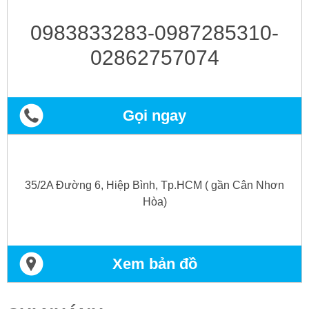
0983833283-0987285310-
02862757074
Gọi ngay
35/2A Đường 6, Hiệp Bình, Tp.HCM ( gần Cân Nhơn
Hòa)
Xem bản đồ