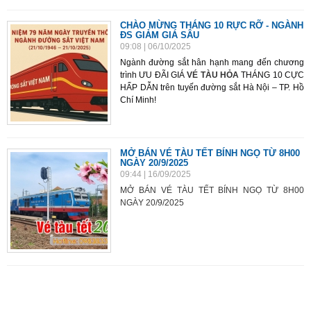
CHÀO MỪNG THÁNG 10 RỰC RỠ - NGÀNH
ĐS GIẢM GIÁ SÂU
09:08
| 06/10/2025
Ngành đường sắt hân hạnh mang đến chương
trình ƯU ĐÃI GIÁ
VÉ TÀU HỎA
THÁNG 10 CỰC
HẤP DẪN trên tuyến đường sắt Hà Nội – TP. Hồ
Chí Minh!
MỞ BÁN VÉ TÀU TẾT BÍNH NGỌ TỪ 8H00
NGÀY 20/9/2025
09:44
| 16/09/2025
MỞ BÁN VÉ TÀU TẾT BÍNH NGỌ TỪ 8H00
NGÀY 20/9/2025