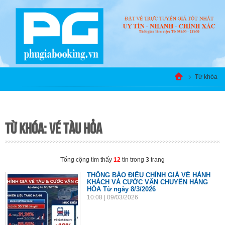
Từ khóa
TỪ KHÓA: VÉ TÀU HỎA
Tổng cộng tìm thấy
12
tin trong
3
trang
THÔNG BÁO ĐIỀU CHỈNH GIÁ VÉ HÀNH
KHÁCH VÀ CƯỚC VẬN CHUYỂN HÀNG
HÓA Từ ngày 8/3/2026
10:08
| 09/03/2026